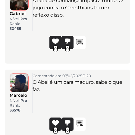
A falta de confiança impacta muito. O
jogo contra o Corinthians foi um
Gabriel
reflexo disso.
Nível:
Pro
Rank:
30465
0
0
Comentado em 07/02/2025 11:20
O Abel é um cara maduro, sabe o que
faz.
Marcelo
Nível:
Pro
Rank:
33578
0
0