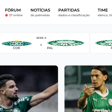
FÓRUM
NOTÍCIAS
PARTIDAS
TIME
37 online
do palmeiras
dados e classificação
elenco, hi
SERIE A
X
COR
PAL