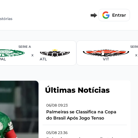
Entrar
stórias
SERIE A
SERI
X
X
PAL
ATL
VIT
Últimas Notícias
06/08 09:23
Palmeiras se Classifica na Copa
do Brasil Após Jogo Tenso
05/08 23:36