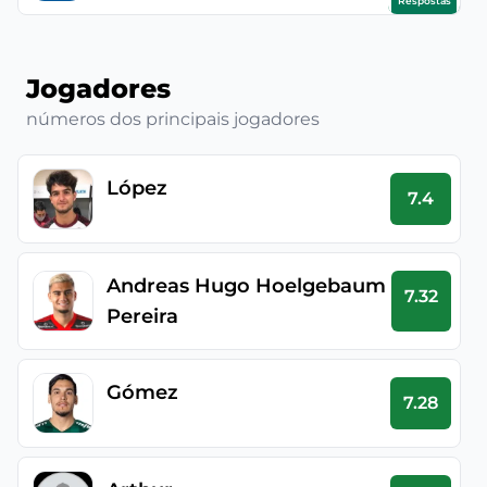
Respostas
Jogadores
números dos principais jogadores
López
7.4
Andreas Hugo Hoelgebaum
7.32
Pereira
Gómez
7.28