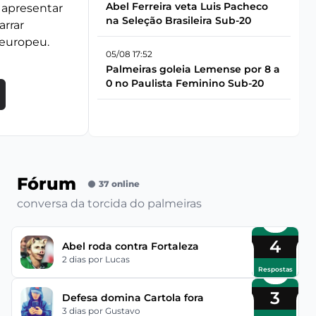
Abel Ferreira veta Luis Pacheco
 apresentar
na Seleção Brasileira Sub-20
arrar
 europeu.
05/08 17:52
Palmeiras goleia Lemense por 8 a
0 no Paulista Feminino Sub-20
Fórum
37 online
conversa da torcida do palmeiras
4
Abel roda contra Fortaleza
2 dias
por Lucas
Respostas
3
Defesa domina Cartola fora
3 dias
por Gustavo