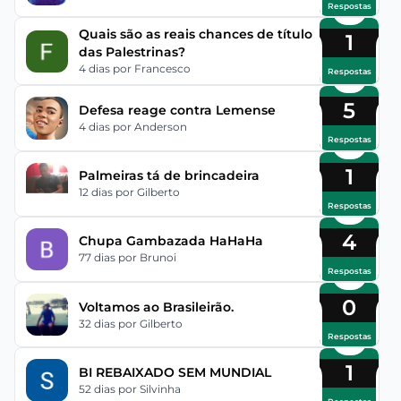
Respostas
Quais são as reais chances de título
1
das Palestrinas?
4 dias
por Francesco
Respostas
5
Defesa reage contra Lemense
4 dias
por Anderson
Respostas
1
Palmeiras tá de brincadeira
12 dias
por Gilberto
Respostas
4
Chupa Gambazada HaHaHa
77 dias
por Brunoi
Respostas
0
Voltamos ao Brasileirão.
32 dias
por Gilberto
Respostas
1
BI REBAIXADO SEM MUNDIAL
52 dias
por Silvinha