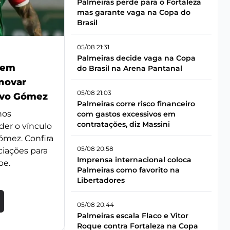
Palmeiras perde para o Fortaleza
mas garante vaga na Copa do
Brasil
05/08 21:31
Palmeiras decide vaga na Copa
 em
do Brasil na Arena Pantanal
enovar
05/08 21:03
avo Gómez
Palmeiras corre risco financeiro
nos
com gastos excessivos em
contratações, diz Massini
der o vínculo
ómez. Confira
05/08 20:58
ciações para
Imprensa internacional coloca
be.
Palmeiras como favorito na
Libertadores
05/08 20:44
Palmeiras escala Flaco e Vitor
Roque contra Fortaleza na Copa