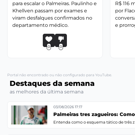
para escalar o Palmeiras. Paulinho e
R$ 116 
Khellven passam por exames e
por Flac
viram desfalques confirmados no
conversa
departamento médico.
e prorro
0
0
Portal não encontrado ou não configurado para YouTube.
Destaques da semana
as melhores da última semana
03/08/2026 17:17
Palmeiras tres zagueiros: Com
Entenda como o esquema tático de três zag