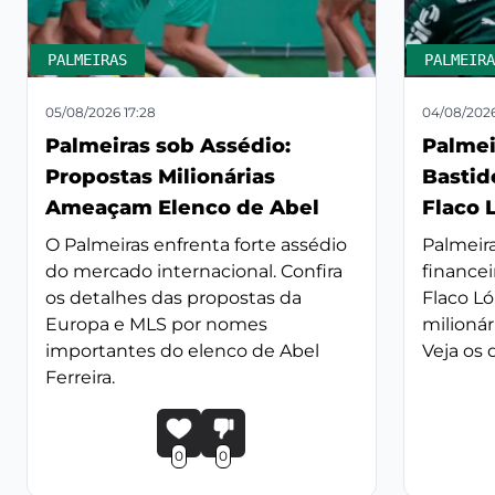
PALMEIRAS
PALMEIRA
05/08/2026 17:28
04/08/2026
Palmeiras sob Assédio:
Palmei
Propostas Milionárias
Bastid
Ameaçam Elenco de Abel
Flaco 
O Palmeiras enfrenta forte assédio
Palmeira
do mercado internacional. Confira
financei
os detalhes das propostas da
Flaco L
Europa e MLS por nomes
milionár
importantes do elenco de Abel
Veja os 
Ferreira.
0
0