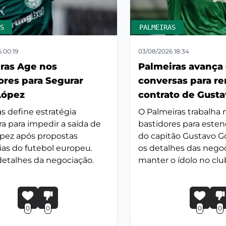
S
PALMEIRAS
 00:19
03/08/2026 18:34
ras Age nos
Palmeiras avança
ores para Segurar
conversas para r
López
contrato de Gust
s define estratégia
O Palmeiras trabalha 
ra para impedir a saída de
bastidores para esten
ópez após propostas
do capitão Gustavo G
ias do futebol europeu.
os detalhes das nego
detalhes da negociação.
manter o ídolo no clu
0
0
0
0