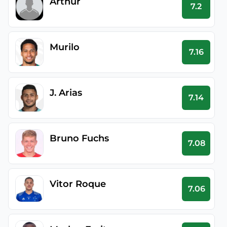
Arthur
7.2
Murilo
7.16
J. Arias
7.14
Bruno Fuchs
7.08
Vitor Roque
7.06