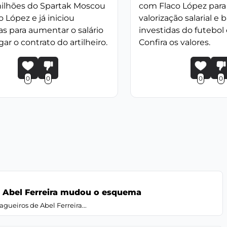
milhões do Spartak Moscou
com Flaco López para
o López e já iniciou
valorização salarial e b
s para aumentar o salário
investidas do futebol
gar o contrato do artilheiro.
Confira os valores.
0
0
0
0
o Abel Ferreira mudou o esquema
ueiros de Abel Ferreira...