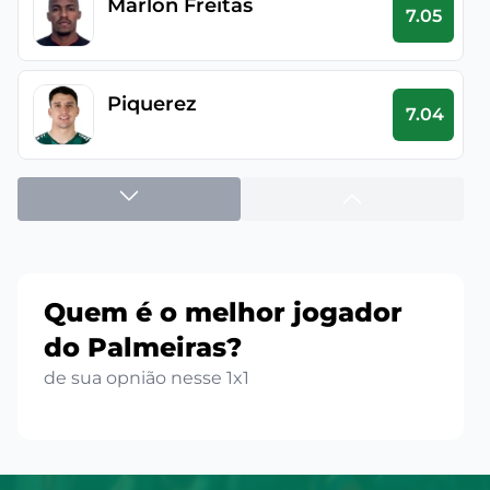
Marlon Freitas
7.05
Piquerez
7.04
Carlos Miguel dos Santos
7.02
Pereira
Quem é o melhor jogador
Maurício
7.01
do Palmeiras?
de sua opnião nesse 1x1
Ramón Sosa Acosta
6.98