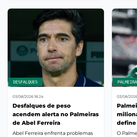
DESFALQUES
PALMEIRA
03/08/2026 18:24
03/08/2026
Desfalques de peso
Palmei
acendem alerta no Palmeiras
milion
de Abel Ferreira
define
Abel Ferreira enfrenta problemas
O Palme