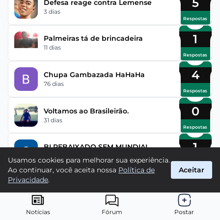
5
Defesa reage contra Lemense
3 dias
Respostas
1
Palmeiras tá de brincadeira
11 dias
Respostas
4
Chupa Gambazada HaHaHa
76 dias
Respostas
0
Voltamos ao Brasileirão.
31 dias
Respostas
1
BI REBAIXADO SEM MUNDIAL
51 dias
Usamos cookies para melhorar sua experiência.
Respostas
Ao continuar, você aceita nossa
Política de
Aceitar
Privacidade
.
Ranking
Notícias
Fórum
Postar