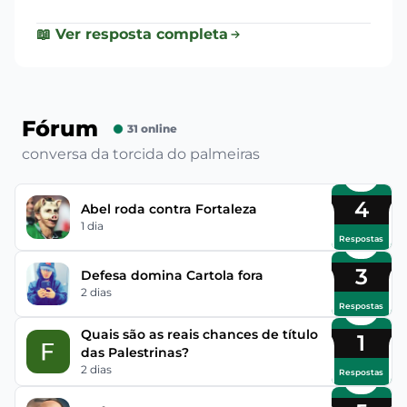
📖 Ver resposta completa
Fórum
31 online
conversa da torcida do palmeiras
4
Abel roda contra Fortaleza
1 dia
Respostas
3
Defesa domina Cartola fora
2 dias
Respostas
Quais são as reais chances de título
1
das Palestrinas?
2 dias
Respostas