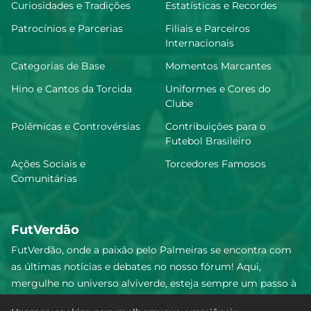
Curiosidades e Tradições
Estatísticas e Recordes
Patrocínios e Parcerias
Filiais e Parceiros
Internacionais
Categorias de Base
Momentos Marcantes
Hino e Cantos da Torcida
Uniformes e Cores do
Clube
Polêmicas e Controvérsias
Contribuições para o
Futebol Brasileiro
Ações Sociais e
Torcedores Famosos
Comunitárias
FutVerdão
FutVerdão, onde a paixão pelo Palmeiras se encontra com
as últimas notícias e debates no nosso fórum! Aqui,
mergulhe no universo alviverde, esteja sempre um passo à
frente e compartilhe sua emoção pelo Verdão com nossa