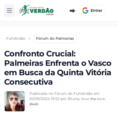
Entrar
Abrir menu
FutVerdão
Fórum do Palmeiras
Confronto Crucial:
Palmeiras Enfrenta o Vasco
em Busca da Quinta Vitória
Consecutiva
Publicado no Fórum do FutVerdão em
20/09/2024 19:52
por Bruna,
Nível:
Pro
Rank:
26451