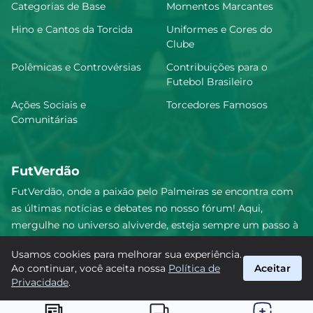
Categorias de Base
Momentos Marcantes
Hino e Cantos da Torcida
Uniformes e Cores do
Clube
Polêmicas e Controvérsias
Contribuições para o
Futebol Brasileiro
Ações Sociais e
Torcedores Famosos
Comunitárias
FutVerdão
FutVerdão, onde a paixão pelo Palmeiras se encontra com
as últimas notícias e debates no nosso fórum! Aqui,
mergulhe no universo alviverde, esteja sempre um passo à
frente e compartilhe sua emoção pelo Verdão com nossa
Usamos cookies para melhorar sua experiência.
comunidade. Junte-se a nós nesta jornada emocionante!
Ao continuar, você aceita nossa
Política de
Aceitar
#Palmeiras #FutVerdão
Privacidade
.
suporte@futverdao.com.br