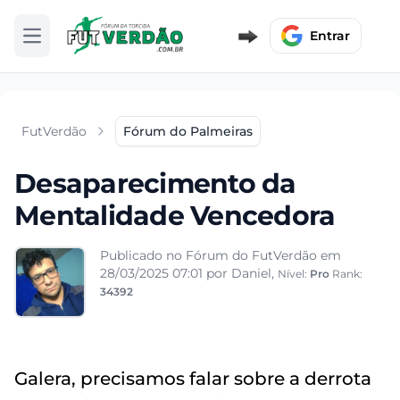
Entrar
Abrir menu
FutVerdão
Fórum do Palmeiras
Desaparecimento da
Mentalidade Vencedora
Publicado no Fórum do FutVerdão em
28/03/2025 07:01
por Daniel,
Nível:
Pro
Rank:
34392
Galera, precisamos falar sobre a derrota