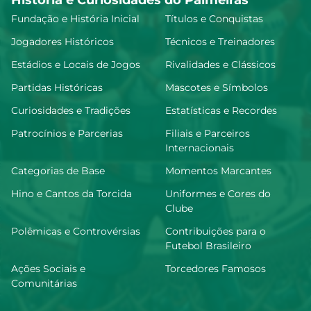
História e Curiosidades do Palmeiras
Fundação e História Inicial
Títulos e Conquistas
Jogadores Históricos
Técnicos e Treinadores
Estádios e Locais de Jogos
Rivalidades e Clássicos
Partidas Históricas
Mascotes e Símbolos
Curiosidades e Tradições
Estatísticas e Recordes
Patrocínios e Parcerias
Filiais e Parceiros
Internacionais
Categorias de Base
Momentos Marcantes
Hino e Cantos da Torcida
Uniformes e Cores do
Clube
Polêmicas e Controvérsias
Contribuições para o
Futebol Brasileiro
Ações Sociais e
Torcedores Famosos
Comunitárias