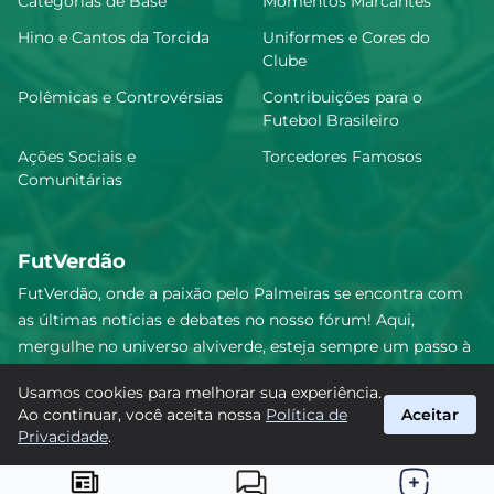
Categorias de Base
Momentos Marcantes
Hino e Cantos da Torcida
Uniformes e Cores do
Clube
Polêmicas e Controvérsias
Contribuições para o
Futebol Brasileiro
Ações Sociais e
Torcedores Famosos
Comunitárias
FutVerdão
FutVerdão, onde a paixão pelo Palmeiras se encontra com
as últimas notícias e debates no nosso fórum! Aqui,
mergulhe no universo alviverde, esteja sempre um passo à
frente e compartilhe sua emoção pelo Verdão com nossa
Usamos cookies para melhorar sua experiência.
comunidade. Junte-se a nós nesta jornada emocionante!
Ao continuar, você aceita nossa
Política de
Aceitar
#Palmeiras #FutVerdão
Privacidade
.
suporte@futverdao.com.br