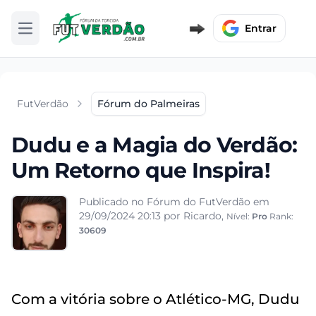
Entrar
Abrir menu
FutVerdão
Fórum do Palmeiras
Dudu e a Magia do Verdão:
Um Retorno que Inspira!
Publicado no Fórum do FutVerdão em
29/09/2024 20:13
por Ricardo,
Nível:
Pro
Rank:
30609
Com a vitória sobre o Atlético-MG, Dudu