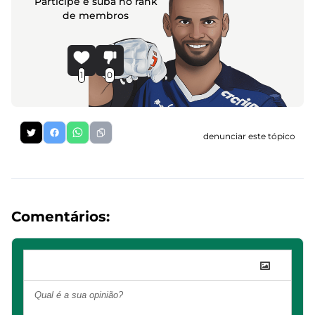
Participe e suba no rank
de membros
1
0
denunciar este tópico
Comentários: