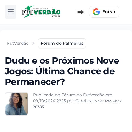
Entrar
Abrir menu
FutVerdão
Fórum do Palmeiras
Dudu e os Próximos Nove
Jogos: Última Chance de
Permanecer?
Publicado no Fórum do FutVerdão em
09/10/2024 22:15
por Carolina,
Nível:
Pro
Rank:
26385