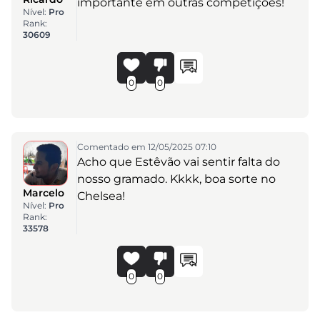
importante em outras competições!
Nível:
Pro
Rank:
30609
0
0
Comentado em 12/05/2025 07:10
Acho que Estêvão vai sentir falta do
nosso gramado. Kkkk, boa sorte no
Marcelo
Chelsea!
Nível:
Pro
Rank:
33578
0
0