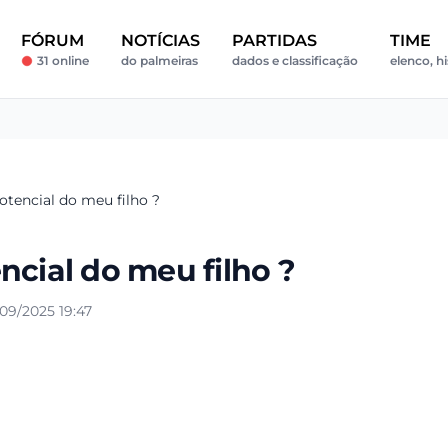
FÓRUM
NOTÍCIAS
PARTIDAS
TIME
31 online
do palmeiras
dados e classificação
elenco, hi
otencial do meu filho ?
ncial do meu filho ?
09/2025 19:47