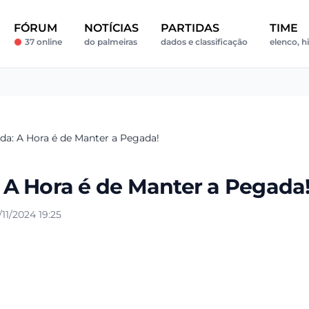
FÓRUM
NOTÍCIAS
PARTIDAS
TIME
37 online
do palmeiras
dados e classificação
elenco, hi
a: A Hora é de Manter a Pegada!
A Hora é de Manter a Pegada
1/2024 19:25