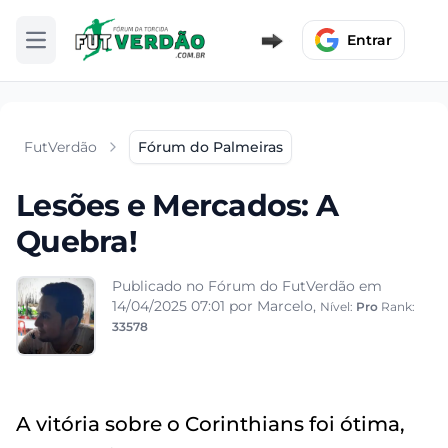
Entrar
Abrir menu
FutVerdão
Fórum do Palmeiras
Lesões e Mercados: A
Quebra!
Publicado no Fórum do FutVerdão em
14/04/2025 07:01
por Marcelo,
Nível:
Pro
Rank:
33578
A vitória sobre o Corinthians foi ótima,