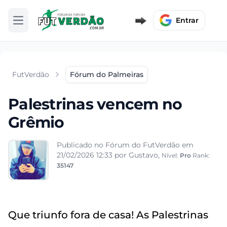
Entrar
Abrir menu
FutVerdão
Fórum do Palmeiras
Palestrinas vencem no
Grêmio
Publicado no Fórum do FutVerdão em
21/02/2026 12:33
por Gustavo,
Nível:
Pro
Rank:
35147
Que triunfo fora de casa! As Palestrinas