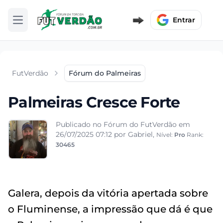
Entrar
Abrir menu
FutVerdão
Fórum do Palmeiras
Palmeiras Cresce Forte
Publicado no Fórum do FutVerdão em
26/07/2025 07:12
por Gabriel,
Nível:
Pro
Rank:
30465
Galera, depois da vitória apertada sobre
o Fluminense, a impressão que dá é que