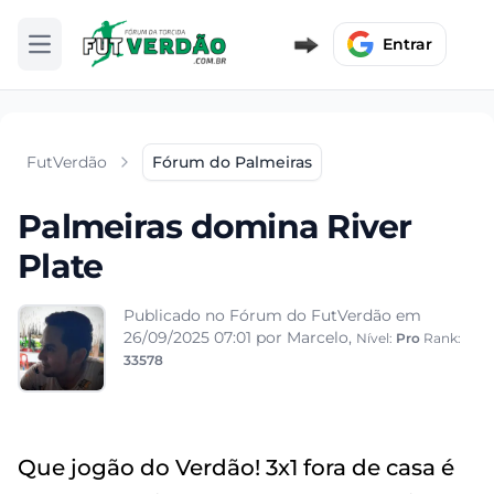
Entrar
Abrir menu
FutVerdão
Fórum do Palmeiras
Palmeiras domina River
Plate
Publicado no Fórum do FutVerdão em
26/09/2025 07:01
por Marcelo,
Nível:
Pro
Rank:
33578
Que jogão do Verdão! 3x1 fora de casa é