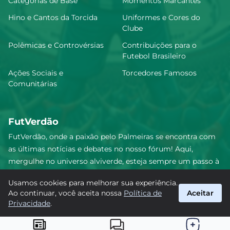
Categorias de Base
Momentos Marcantes
Hino e Cantos da Torcida
Uniformes e Cores do
Clube
Polêmicas e Controvérsias
Contribuições para o
Futebol Brasileiro
Ações Sociais e
Torcedores Famosos
Comunitárias
FutVerdão
FutVerdão, onde a paixão pelo Palmeiras se encontra com
as últimas notícias e debates no nosso fórum! Aqui,
mergulhe no universo alviverde, esteja sempre um passo à
frente e compartilhe sua emoção pelo Verdão com nossa
Usamos cookies para melhorar sua experiência.
comunidade. Junte-se a nós nesta jornada emocionante!
Ao continuar, você aceita nossa
Política de
Aceitar
#Palmeiras #FutVerdão
Privacidade
.
suporte@futverdao.com.br