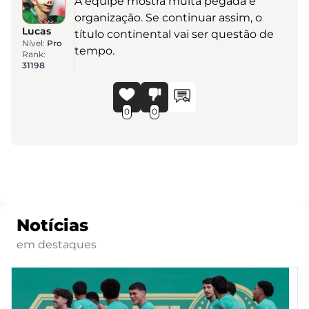
A equipe mostra muita pegada e
organização. Se continuar assim, o
Lucas
título continental vai ser questão de
Nível:
Pro
tempo.
Rank:
31198
0
0
Notícias
em destaques