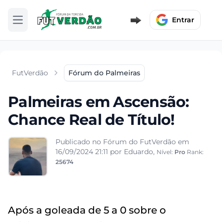
Entrar
Abrir menu
FutVerdão
Fórum do Palmeiras
Palmeiras em Ascensão:
Chance Real de Título!
Publicado no Fórum do FutVerdão em
16/09/2024 21:11
por Eduardo,
Nível:
Pro
Rank:
25674
Após a goleada de 5 a 0 sobre o