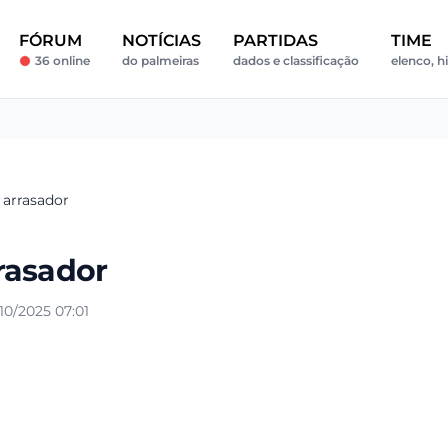
FÓRUM
NOTÍCIAS
PARTIDAS
TIME
36 online
do palmeiras
dados e classificação
elenco, h
 arrasador
rasador
0/2025 07:01