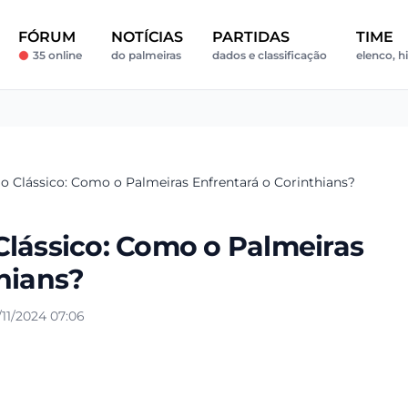
FÓRUM
NOTÍCIAS
PARTIDAS
TIME
35 online
do palmeiras
dados e classificação
elenco, hi
o Clássico: Como o Palmeiras Enfrentará o Corinthians?
Clássico: Como o Palmeiras
hians?
11/2024 07:06