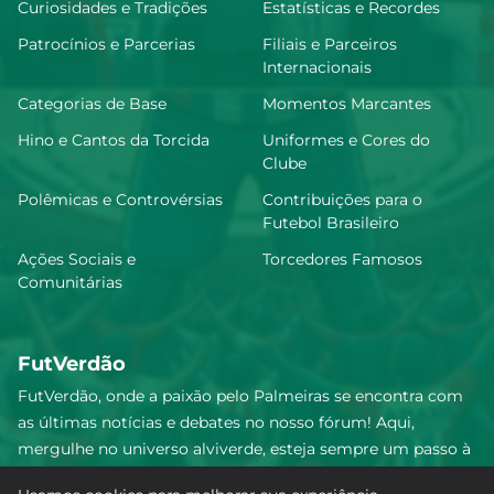
Curiosidades e Tradições
Estatísticas e Recordes
Patrocínios e Parcerias
Filiais e Parceiros
Internacionais
Categorias de Base
Momentos Marcantes
Hino e Cantos da Torcida
Uniformes e Cores do
Clube
Polêmicas e Controvérsias
Contribuições para o
Futebol Brasileiro
Ações Sociais e
Torcedores Famosos
Comunitárias
FutVerdão
FutVerdão, onde a paixão pelo Palmeiras se encontra com
as últimas notícias e debates no nosso fórum! Aqui,
mergulhe no universo alviverde, esteja sempre um passo à
frente e compartilhe sua emoção pelo Verdão com nossa