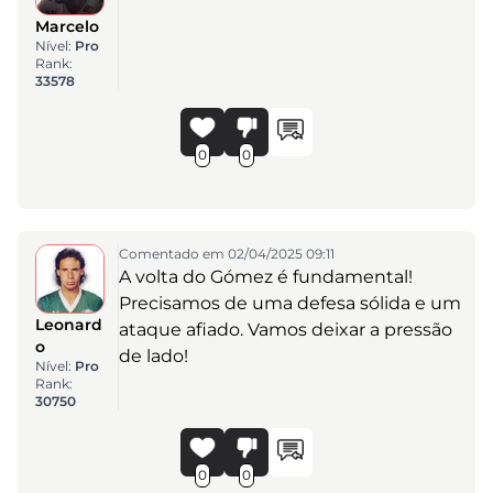
Marcelo
Nível:
Pro
Rank:
33578
0
0
Comentado em 02/04/2025 09:11
A volta do Gómez é fundamental!
Precisamos de uma defesa sólida e um
Leonard
ataque afiado. Vamos deixar a pressão
o
de lado!
Nível:
Pro
Rank:
30750
0
0