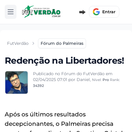
Entrar
Abrir menu
FutVerdão
Fórum do Palmeiras
Redenção na Libertadores!
Publicado no Fórum do FutVerdão em
02/04/2025 07:01
por Daniel,
Nível:
Pro
Rank:
34392
Após os últimos resultados
decepcionantes, o Palmeiras precisa