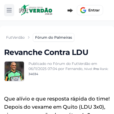
Entrar
Abrir menu
FutVerdão
Fórum do Palmeiras
Revanche Contra LDU
Publicado no Fórum do FutVerdão em
06/11/2025 07:04
por Fernando,
Nível:
Pro
Rank:
34034
Que alívio e que resposta rápida do time!
Depois do vexame em Quito (LDU 3x0),