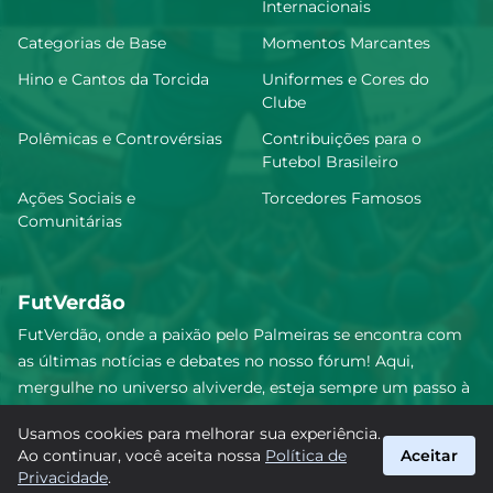
Internacionais
Categorias de Base
Momentos Marcantes
Hino e Cantos da Torcida
Uniformes e Cores do
Clube
Polêmicas e Controvérsias
Contribuições para o
Futebol Brasileiro
Ações Sociais e
Torcedores Famosos
Comunitárias
FutVerdão
FutVerdão, onde a paixão pelo Palmeiras se encontra com
as últimas notícias e debates no nosso fórum! Aqui,
mergulhe no universo alviverde, esteja sempre um passo à
frente e compartilhe sua emoção pelo Verdão com nossa
Usamos cookies para melhorar sua experiência.
comunidade. Junte-se a nós nesta jornada emocionante!
Ao continuar, você aceita nossa
Política de
Aceitar
#Palmeiras #FutVerdão
Privacidade
.