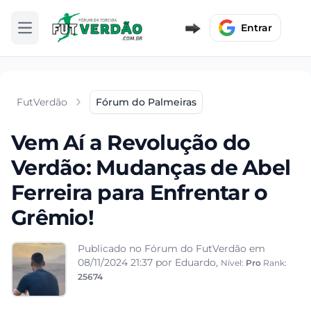
Entrar
Abrir menu
FutVerdão
Fórum do Palmeiras
Vem Aí a Revolução do
Verdão: Mudanças de Abel
Ferreira para Enfrentar o
Grêmio!
Publicado no Fórum do FutVerdão em
08/11/2024 21:37
por Eduardo,
Nível:
Pro
Rank:
25674