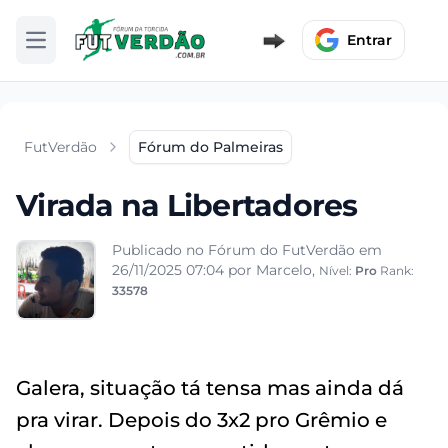
Entrar
Abrir menu
FutVerdão
Fórum do Palmeiras
Virada na Libertadores
Publicado no Fórum do FutVerdão em
26/11/2025 07:04
por Marcelo,
Nível:
Pro
Rank:
33578
Galera, situação tá tensa mas ainda dá
pra virar. Depois do 3x2 pro Grêmio e