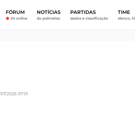
FÓRUM
NOTÍCIAS
PARTIDAS
TIME
34 online
do palmeiras
dados e classificação
elenco, h
07/2025 07:01