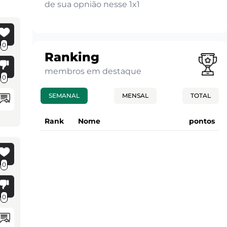
de sua opnião nesse 1x1
0
Ranking
membros em destaque
0
SEMANAL
MENSAL
TOTAL
Rank
Nome
pontos
0
0