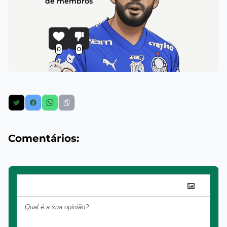
de membros
0
0
Comentários: