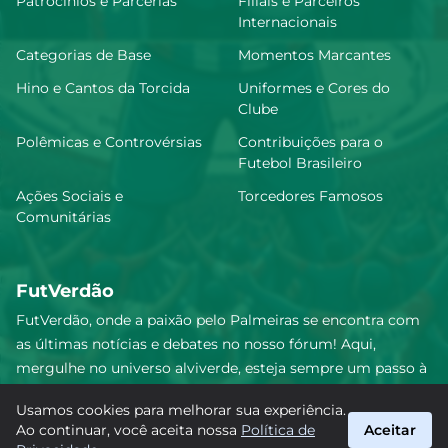
Patrocínios e Parcerias
Filiais e Parceiros
Internacionais
Categorias de Base
Momentos Marcantes
Hino e Cantos da Torcida
Uniformes e Cores do
Clube
Polêmicas e Controvérsias
Contribuições para o
Futebol Brasileiro
Ações Sociais e
Torcedores Famosos
Comunitárias
FutVerdão
FutVerdão, onde a paixão pelo Palmeiras se encontra com
as últimas notícias e debates no nosso fórum! Aqui,
mergulhe no universo alviverde, esteja sempre um passo à
frente e compartilhe sua emoção pelo Verdão com nossa
Usamos cookies para melhorar sua experiência.
comunidade. Junte-se a nós nesta jornada emocionante!
Ao continuar, você aceita nossa
Política de
Aceitar
#Palmeiras #FutVerdão