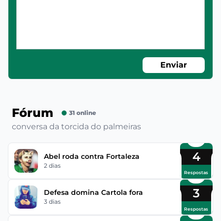
Enviar
Fórum
31 online
conversa da torcida do palmeiras
4
Abel roda contra Fortaleza
2 dias
Respostas
3
Defesa domina Cartola fora
3 dias
Respostas