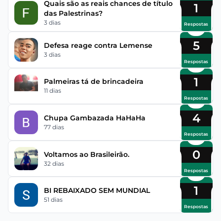
Quais são as reais chances de título
1
das Palestrinas?
3 dias
Respostas
5
Defesa reage contra Lemense
3 dias
Respostas
1
Palmeiras tá de brincadeira
11 dias
Respostas
4
Chupa Gambazada HaHaHa
77 dias
Respostas
0
Voltamos ao Brasileirão.
32 dias
Respostas
1
BI REBAIXADO SEM MUNDIAL
51 dias
Respostas