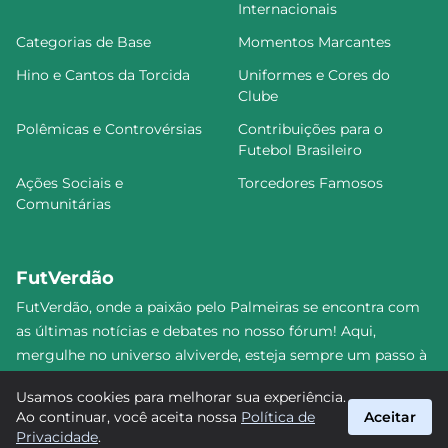
Internacionais
Categorias de Base
Momentos Marcantes
Hino e Cantos da Torcida
Uniformes e Cores do
Clube
Polêmicas e Controvérsias
Contribuições para o
Futebol Brasileiro
Ações Sociais e
Torcedores Famosos
Comunitárias
FutVerdão
FutVerdão, onde a paixão pelo Palmeiras se encontra com
as últimas notícias e debates no nosso fórum! Aqui,
mergulhe no universo alviverde, esteja sempre um passo à
frente e compartilhe sua emoção pelo Verdão com nossa
Usamos cookies para melhorar sua experiência.
comunidade. Junte-se a nós nesta jornada emocionante!
Ao continuar, você aceita nossa
Política de
Aceitar
#Palmeiras #FutVerdão
Privacidade
.