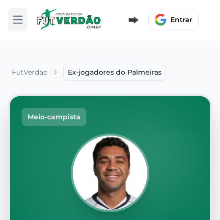
Entrar
Abrir menu
FutVerdão
Ex-jogadores do Palmeiras
Meio-campista