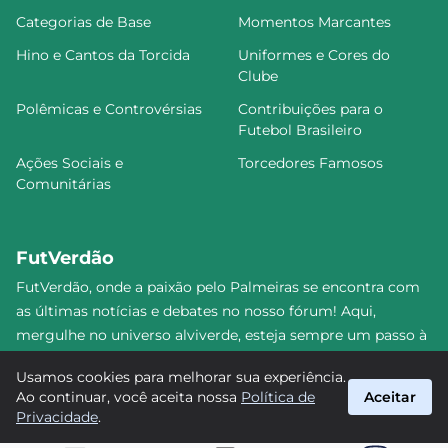
Categorias de Base
Momentos Marcantes
Hino e Cantos da Torcida
Uniformes e Cores do
Clube
Polêmicas e Controvérsias
Contribuições para o
Futebol Brasileiro
Ações Sociais e
Torcedores Famosos
Comunitárias
FutVerdão
FutVerdão, onde a paixão pelo Palmeiras se encontra com
as últimas notícias e debates no nosso fórum! Aqui,
mergulhe no universo alviverde, esteja sempre um passo à
frente e compartilhe sua emoção pelo Verdão com nossa
Usamos cookies para melhorar sua experiência.
comunidade. Junte-se a nós nesta jornada emocionante!
Ao continuar, você aceita nossa
Política de
Aceitar
#Palmeiras #FutVerdão
Privacidade
.
suporte@futverdao.com.br