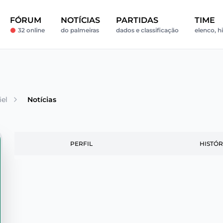
FÓRUM
NOTÍCIAS
PARTIDAS
TIME
32 online
do palmeiras
dados e classificação
elenco, hi
el
Notícias
PERFIL
HISTÓR