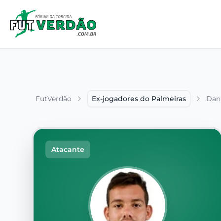
FutVerdão
Ex-jogadores do Palmeiras
Dani
Atacante