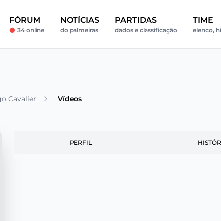
FÓRUM
NOTÍCIAS
PARTIDAS
TIME
34 online
do palmeiras
dados e classificação
elenco, h
o Cavalieri
Vídeos
PERFIL
HISTÓR