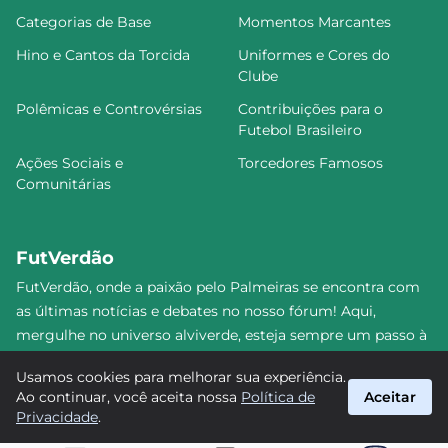
Categorias de Base
Momentos Marcantes
Hino e Cantos da Torcida
Uniformes e Cores do
Clube
Polêmicas e Controvérsias
Contribuições para o
Futebol Brasileiro
Ações Sociais e
Torcedores Famosos
Comunitárias
FutVerdão
FutVerdão, onde a paixão pelo Palmeiras se encontra com
as últimas notícias e debates no nosso fórum! Aqui,
mergulhe no universo alviverde, esteja sempre um passo à
frente e compartilhe sua emoção pelo Verdão com nossa
Usamos cookies para melhorar sua experiência.
comunidade. Junte-se a nós nesta jornada emocionante!
Ao continuar, você aceita nossa
Política de
Aceitar
#Palmeiras #FutVerdão
Privacidade
.
suporte@futverdao.com.br