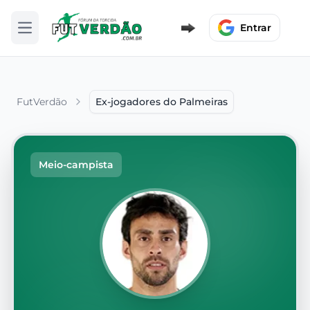
Entrar
Abrir menu
FutVerdão
Ex-jogadores do Palmeiras
Meio-campista