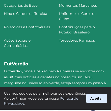
Categorias de Base
Momentos Marcantes
Hino e Cantos da Torcida
Uniformes e Cores do
Clube
Polêmicas e Controvérsias
Contribuições para o
Futebol Brasileiro
Ações Sociais e
Torcedores Famosos
Comunitárias
FutVerdão
FutVerdão, onde a paixão pelo Palmeiras se encontra com
as últimas notícias e debates no nosso fórum! Aqui,
mergulhe no universo alviverde, esteja sempre um passo à
frente e compartilhe sua emoção pelo Verdão com nossa
Usamos cookies para melhorar sua experiência.
comunidade. Junte-se a nós nesta jornada emocionante!
Ao continuar, você aceita nossa
Política de
Aceitar
#Palmeiras #FutVerdão
Privacidade
.
suporte@futverdao.com.br