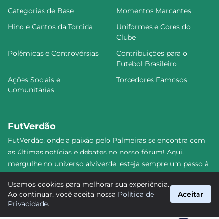
Categorias de Base
Momentos Marcantes
Hino e Cantos da Torcida
Uniformes e Cores do
Clube
Polêmicas e Controvérsias
Contribuições para o
Futebol Brasileiro
Ações Sociais e
Torcedores Famosos
Comunitárias
FutVerdão
FutVerdão, onde a paixão pelo Palmeiras se encontra com
as últimas notícias e debates no nosso fórum! Aqui,
mergulhe no universo alviverde, esteja sempre um passo à
frente e compartilhe sua emoção pelo Verdão com nossa
Usamos cookies para melhorar sua experiência.
comunidade. Junte-se a nós nesta jornada emocionante!
Ao continuar, você aceita nossa
Política de
Aceitar
#Palmeiras #FutVerdão
Privacidade
.
suporte@futverdao.com.br