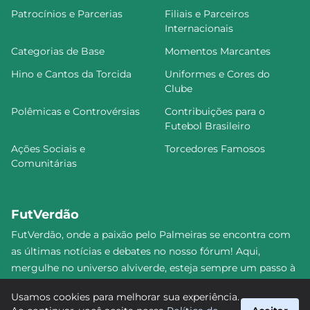
Patrocínios e Parcerias
Filiais e Parceiros
Internacionais
Categorias de Base
Momentos Marcantes
Hino e Cantos da Torcida
Uniformes e Cores do
Clube
Polêmicas e Controvérsias
Contribuições para o
Futebol Brasileiro
Ações Sociais e
Torcedores Famosos
Comunitárias
FutVerdão
FutVerdão, onde a paixão pelo Palmeiras se encontra com
as últimas notícias e debates no nosso fórum! Aqui,
mergulhe no universo alviverde, esteja sempre um passo à
frente e compartilhe sua emoção pelo Verdão com nossa
Usamos cookies para melhorar sua experiência.
comunidade. Junte-se a nós nesta jornada emocionante!