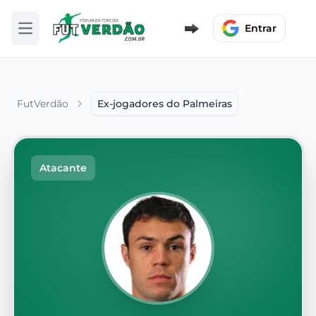
Entrar
Abrir menu
FutVerdão
Ex-jogadores do Palmeiras
Atacante