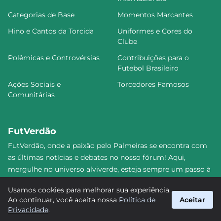
Categorias de Base
Momentos Marcantes
Hino e Cantos da Torcida
Uniformes e Cores do
Clube
Polêmicas e Controvérsias
Contribuições para o
Futebol Brasileiro
Ações Sociais e
Torcedores Famosos
Comunitárias
FutVerdão
FutVerdão, onde a paixão pelo Palmeiras se encontra com
as últimas notícias e debates no nosso fórum! Aqui,
mergulhe no universo alviverde, esteja sempre um passo à
frente e compartilhe sua emoção pelo Verdão com nossa
Usamos cookies para melhorar sua experiência.
comunidade. Junte-se a nós nesta jornada emocionante!
Ao continuar, você aceita nossa
Política de
Aceitar
#Palmeiras #FutVerdão
Privacidade
.
suporte@futverdao.com.br