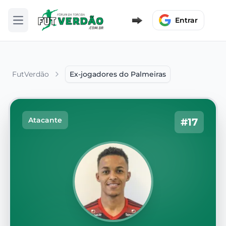
Entrar
Abrir menu
FutVerdão
Ex-jogadores do Palmeiras
Atacante
#17