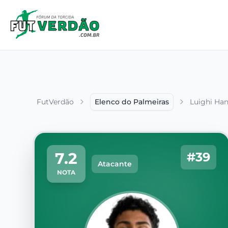
FutVerdão
Elenco do Palmeiras
Luighi Han
7.2
#39
Atacante
NOTA