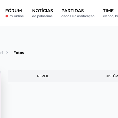
FÓRUM
NOTÍCIAS
PARTIDAS
TIME
37 online
do palmeiras
dados e classificação
elenco, hi
ri
Fotos
PERFIL
HISTÓR