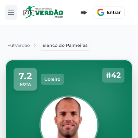
Entrar
Abrir menu
FutVerdão
Elenco do Palmeiras
7.2
#42
Goleiro
NOTA