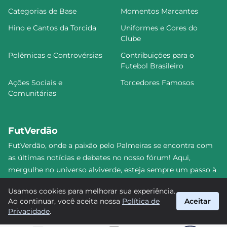
Categorias de Base
Momentos Marcantes
Hino e Cantos da Torcida
Uniformes e Cores do
Clube
Polêmicas e Controvérsias
Contribuições para o
Futebol Brasileiro
Ações Sociais e
Torcedores Famosos
Comunitárias
FutVerdão
FutVerdão, onde a paixão pelo Palmeiras se encontra com
as últimas notícias e debates no nosso fórum! Aqui,
mergulhe no universo alviverde, esteja sempre um passo à
frente e compartilhe sua emoção pelo Verdão com nossa
Usamos cookies para melhorar sua experiência.
comunidade. Junte-se a nós nesta jornada emocionante!
Ao continuar, você aceita nossa
Política de
Aceitar
#Palmeiras #FutVerdão
Privacidade
.
suporte@futverdao.com.br