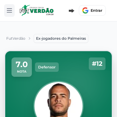
Entrar
Abrir menu
FutVerdão
Ex-jogadores do Palmeiras
7.0
#12
Defensor
NOTA