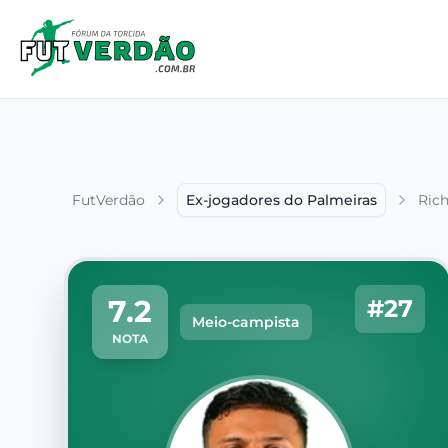
FutVerdão
Ex-jogadores do Palmeiras
Rich
7.2
#27
Meio-campista
NOTA