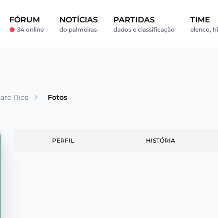
FÓRUM
NOTÍCIAS
PARTIDAS
TIME
34 online
do palmeiras
dados e classificação
elenco, h
ard Rios
Fotos
PERFIL
HISTÓRIA