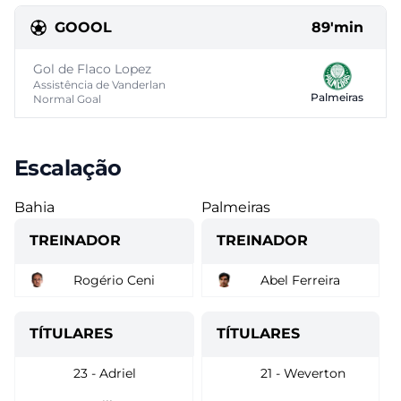
GOOOL
89'min
Gol de Flaco Lopez
Assistência de Vanderlan
Palmeiras
Normal Goal
Escalação
Bahia
Palmeiras
TREINADOR
TREINADOR
Rogério Ceni
Abel Ferreira
TÍTULARES
TÍTULARES
23 - Adriel
21 - Weverton