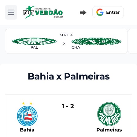
Entrar
Abrir menu
SERIE A
X
PAL
CHA
Bahia x Palmeiras
1 - 2
Bahia
Palmeiras