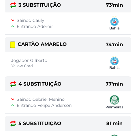
3 SUBSTITUIÇÃO
73'min
Saindo Cauly
Entrando Ademir
Bahia
CARTÃO AMARELO
74'min
Jogador Gilberto
Yellow Card
Bahia
4 SUBSTITUIÇÃO
77'min
Saindo Gabriel Menino
Entrando Felipe Anderson
Palmeiras
5 SUBSTITUIÇÃO
81'min