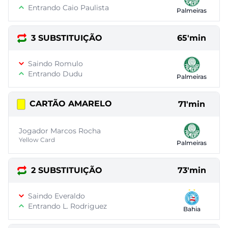
Entrando Caio Paulista
Palmeiras
3 SUBSTITUIÇÃO
65'min
Saindo Romulo
Entrando Dudu
Palmeiras
CARTÃO AMARELO
71'min
Jogador Marcos Rocha
Yellow Card
Palmeiras
2 SUBSTITUIÇÃO
73'min
Saindo Everaldo
Entrando L. Rodriguez
Bahia