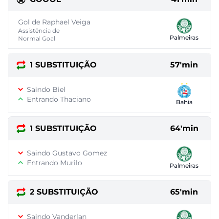
Gol de Raphael Veiga
Assistência de
Palmeiras
Normal Goal
1 SUBSTITUIÇÃO
57'min
Saindo Biel
Entrando Thaciano
Bahia
1 SUBSTITUIÇÃO
64'min
Saindo Gustavo Gomez
Entrando Murilo
Palmeiras
2 SUBSTITUIÇÃO
65'min
Saindo Vanderlan