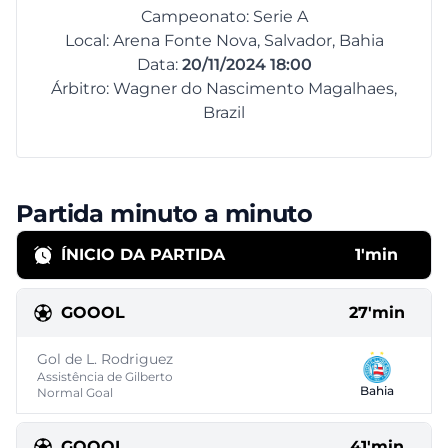
Campeonato: Serie A
Local: Arena Fonte Nova, Salvador, Bahia
Data:
20/11/2024 18:00
Árbitro: Wagner do Nascimento Magalhaes,
Brazil
Partida minuto a minuto
ÍNICIO DA PARTIDA
1'min
GOOOL
27'min
Gol de L. Rodriguez
Assistência de Gilberto
Bahia
Normal Goal
GOOOL
41'min