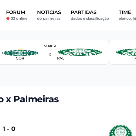
FÓRUM
NOTÍCIAS
PARTIDAS
TIME
33 online
do palmeiras
dados e classificação
elenco, hi
SERIE A
X
COR
PAL
 x Palmeiras
1 - 0