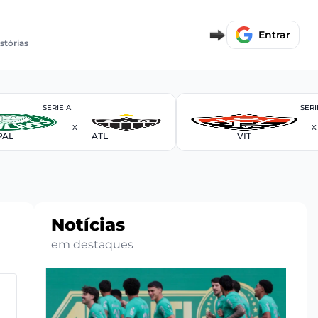
Entrar
stórias
SERIE A
SERI
X
X
PAL
ATL
VIT
Notícias
em destaques