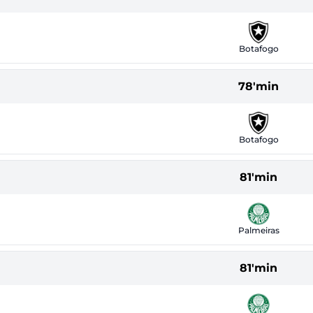
Botafogo
78'min
Botafogo
81'min
Palmeiras
81'min