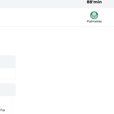
88'min
Palmeiras
cha