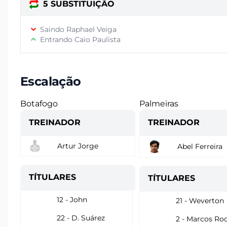
5 SUBSTITUIÇÃO
Saindo Raphael Veiga
Entrando Caio Paulista
Escalação
Botafogo
Palmeiras
TREINADOR
TREINADOR
Artur Jorge
Abel Ferreira
TÍTULARES
TÍTULARES
12 - John
21 - Weverton
22 - D. Suárez
2 - Marcos Ro