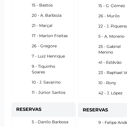
15 - Bastos
15 - G. Gómez
20 - A. Barboza
26 - Murilo
21 - Marçal
22 - J. Piquere
17 - Marlon Freitas
5 - A. Moreno
26 - Gregore
25 - Gabriel
Menino
7 - Luiz Henrique
41 - Estêvão
9 - Tiquinho
Soares
23 - Raphael V
10 - J. Savarino
10 - Rony
11 - Júnior Santos
42 - J. López
RESERVAS
RESERVAS
5 - Danilo Barbosa
9 - Felipe And