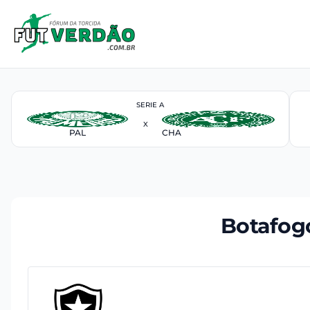
SERIE A
X
PAL
CHA
Botafogo