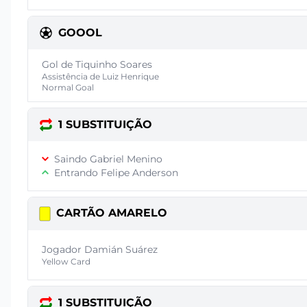
GOOOL
Gol de Tiquinho Soares
Assistência de Luiz Henrique
Normal Goal
1 SUBSTITUIÇÃO
Saindo Gabriel Menino
Entrando Felipe Anderson
CARTÃO AMARELO
Jogador Damián Suárez
Yellow Card
1 SUBSTITUIÇÃO