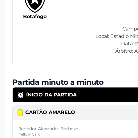
Botafogo
Campe
Local: Estádio Ni
Data:
1
Árbitro:
Partida minuto a minuto
ÍNICIO DA PARTIDA
CARTÃO AMARELO
Jogador Alexander Barboza
Yellow Card