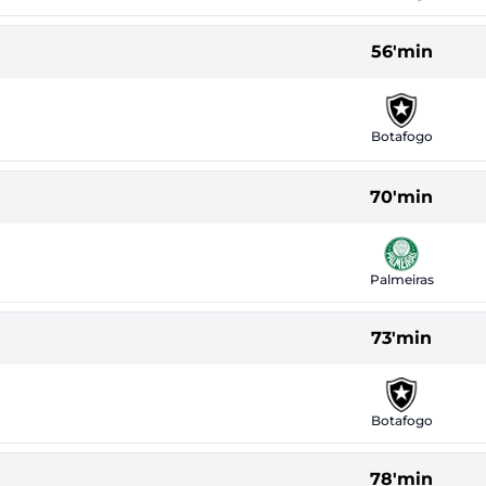
56'min
Botafogo
70'min
Palmeiras
73'min
Botafogo
78'min