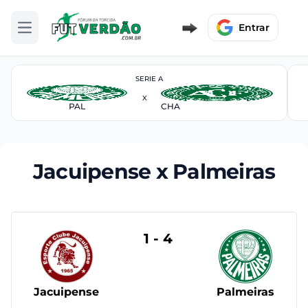
Entrar
Abrir menu
SERIE A
X
PAL
CHA
Jacuipense x Palmeiras
1 - 4
Jacuipense
Palmeiras