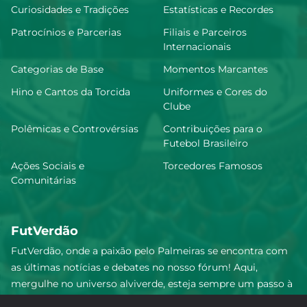
Curiosidades e Tradições
Estatísticas e Recordes
Patrocínios e Parcerias
Filiais e Parceiros
Internacionais
Categorias de Base
Momentos Marcantes
Hino e Cantos da Torcida
Uniformes e Cores do
Clube
Polêmicas e Controvérsias
Contribuições para o
Futebol Brasileiro
Ações Sociais e
Torcedores Famosos
Comunitárias
FutVerdão
FutVerdão, onde a paixão pelo Palmeiras se encontra com
as últimas notícias e debates no nosso fórum! Aqui,
mergulhe no universo alviverde, esteja sempre um passo à
frente e compartilhe sua emoção pelo Verdão com nossa