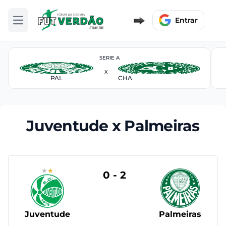
Entrar
Abrir menu
SERIE A
X
PAL
CHA
Juventude x Palmeiras
0 - 2
Juventude
Palmeiras