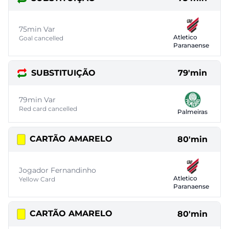
75min Var
Atletico
Goal cancelled
Paranaense
SUBSTITUIÇÃO
79'min
79min Var
Red card cancelled
Palmeiras
CARTÃO AMARELO
80'min
Jogador Fernandinho
Atletico
Yellow Card
Paranaense
CARTÃO AMARELO
80'min