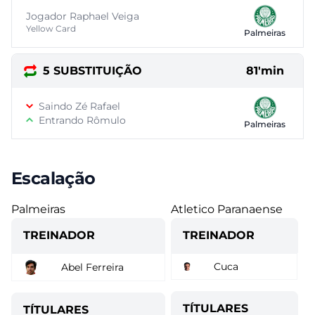
Jogador Raphael Veiga
Yellow Card
Palmeiras
5 SUBSTITUIÇÃO
81'min
Saindo Zé Rafael
Entrando Rômulo
Palmeiras
Escalação
Palmeiras
Atletico Paranaense
TREINADOR
TREINADOR
Cuca
Abel Ferreira
TÍTULARES
TÍTULARES