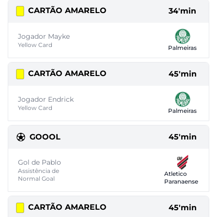
CARTÃO AMARELO
34'min
Jogador Mayke
Yellow Card
Palmeiras
CARTÃO AMARELO
45'min
Jogador Endrick
Yellow Card
Palmeiras
GOOOL
45'min
Gol de Pablo
Assistência de
Atletico
Normal Goal
Paranaense
CARTÃO AMARELO
45'min