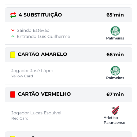
4 SUBSTITUIÇÃO
65'min
Saindo Estêvão
Entrando Luis Guilherme
Palmeiras
CARTÃO AMARELO
66'min
Jogador José López
Yellow Card
Palmeiras
CARTÃO VERMELHO
67'min
Jogador Lucas Esquivel
Atletico
Red Card
Paranaense