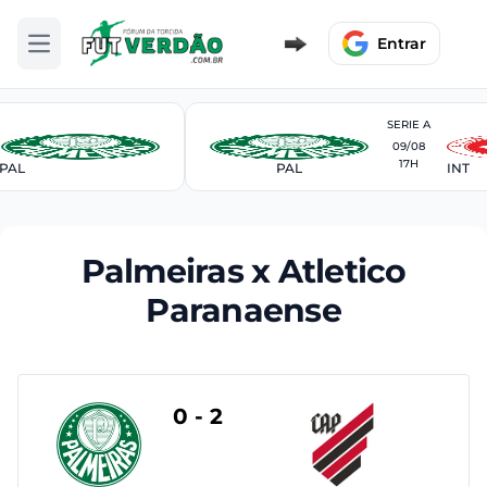
Entrar
Abrir menu
SERIE A
09/08
17H
PAL
PAL
INT
Palmeiras x Atletico
Paranaense
0 - 2