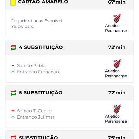
CARTÃO AMARELO
67'min
Jogador Lucas Esquivel
Atletico
Yellow Card
Paranaense
4 SUBSTITUIÇÃO
72'min
Saindo Pablo
Atletico
Entrando Fernando
Paranaense
5 SUBSTITUIÇÃO
72'min
Saindo T. Cuello
Atletico
Entrando Julimar
Paranaense
SUBSTITUIÇÃO
75'min