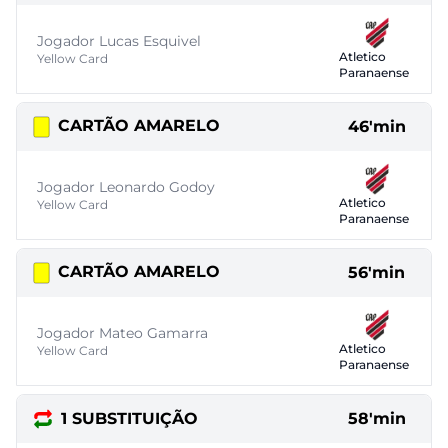
Jogador Lucas Esquivel
Atletico
Yellow Card
Paranaense
CARTÃO AMARELO
46'min
Jogador Leonardo Godoy
Atletico
Yellow Card
Paranaense
CARTÃO AMARELO
56'min
Jogador Mateo Gamarra
Atletico
Yellow Card
Paranaense
1 SUBSTITUIÇÃO
58'min