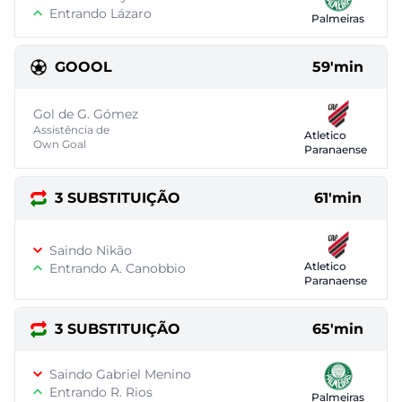
Entrando Lázaro
Palmeiras
GOOOL
59'min
Gol de G. Gómez
Assistência de
Atletico
Own Goal
Paranaense
3 SUBSTITUIÇÃO
61'min
Saindo Nikão
Atletico
Entrando A. Canobbio
Paranaense
3 SUBSTITUIÇÃO
65'min
Saindo Gabriel Menino
Entrando R. Rios
Palmeiras