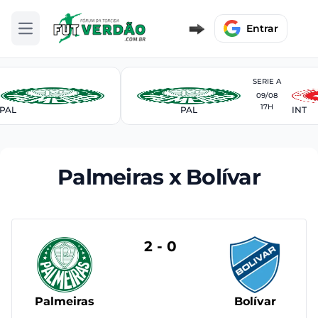
Entrar
Abrir menu
SERIE A
09/08
17H
PAL
PAL
INT
Palmeiras x Bolívar
2 - 0
Palmeiras
Bolívar