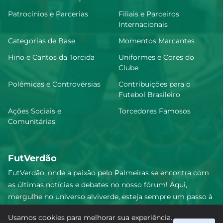
Patrocínios e Parcerias
Filiais e Parceiros
Internacionais
Categorias de Base
Momentos Marcantes
Hino e Cantos da Torcida
Uniformes e Cores do
Clube
Polêmicas e Controvérsias
Contribuições para o
Futebol Brasileiro
Ações Sociais e
Torcedores Famosos
Comunitárias
FutVerdão
FutVerdão, onde a paixão pelo Palmeiras se encontra com
as últimas notícias e debates no nosso fórum! Aqui,
mergulhe no universo alviverde, esteja sempre um passo à
frente e compartilhe sua emoção pelo Verdão com nossa
Usamos cookies para melhorar sua experiência.
comunidade. Junte-se a nós nesta jornada emocionante!