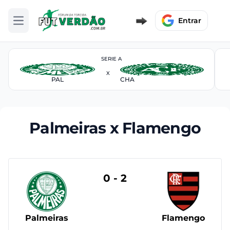
Entrar
Abrir menu
SERIE A
X
PAL
CHA
Palmeiras x Flamengo
0 - 2
Palmeiras
Flamengo