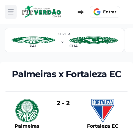
Entrar
Abrir menu
SERIE A
X
PAL
CHA
Palmeiras x Fortaleza EC
2 - 2
Palmeiras
Fortaleza EC