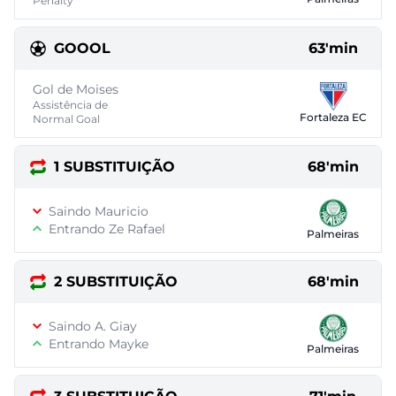
Penalty
GOOOL
63'min
Gol de Moises
Assistência de
Fortaleza EC
Normal Goal
1 SUBSTITUIÇÃO
68'min
Saindo Mauricio
Entrando Ze Rafael
Palmeiras
2 SUBSTITUIÇÃO
68'min
Saindo A. Giay
Entrando Mayke
Palmeiras