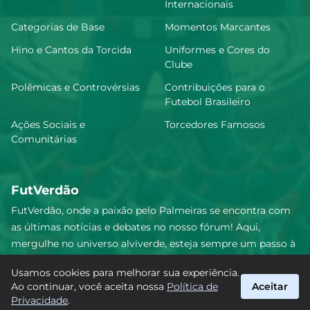
Internacionais
Categorias de Base
Momentos Marcantes
Hino e Cantos da Torcida
Uniformes e Cores do
Clube
Polêmicas e Controvérsias
Contribuições para o
Futebol Brasileiro
Ações Sociais e
Torcedores Famosos
Comunitárias
FutVerdão
FutVerdão, onde a paixão pelo Palmeiras se encontra com
as últimas notícias e debates no nosso fórum! Aqui,
mergulhe no universo alviverde, esteja sempre um passo à
frente e compartilhe sua emoção pelo Verdão com nossa
Usamos cookies para melhorar sua experiência.
comunidade. Junte-se a nós nesta jornada emocionante!
Ao continuar, você aceita nossa
Política de
Aceitar
#Palmeiras #FutVerdão
Privacidade
.