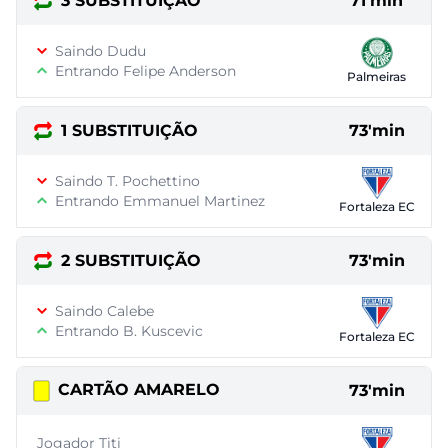
3 SUBSTITUIÇÃO
71'min
Saindo Dudu
Entrando Felipe Anderson
Palmeiras
1 SUBSTITUIÇÃO
73'min
Saindo T. Pochettino
Entrando Emmanuel Martinez
Fortaleza EC
2 SUBSTITUIÇÃO
73'min
Saindo Calebe
Entrando B. Kuscevic
Fortaleza EC
CARTÃO AMARELO
73'min
Jogador Titi