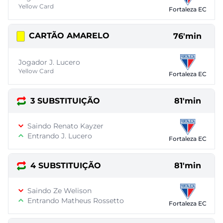
Yellow Card
Fortaleza EC
CARTÃO AMARELO
76'min
Jogador J. Lucero
Yellow Card
Fortaleza EC
3 SUBSTITUIÇÃO
81'min
Saindo Renato Kayzer
Entrando J. Lucero
Fortaleza EC
4 SUBSTITUIÇÃO
81'min
Saindo Ze Welison
Entrando Matheus Rossetto
Fortaleza EC