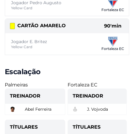
Jogador Pedro Augusto
Yellow Card
Fortaleza EC
CARTÃO AMARELO
90'min
Jogador E. Britez
Yellow Card
Fortaleza EC
Escalação
Palmeiras
Fortaleza EC
TREINADOR
TREINADOR
Abel Ferreira
J. Vojvoda
TÍTULARES
TÍTULARES