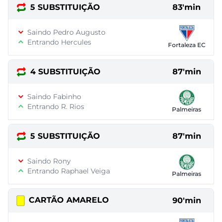
5 SUBSTITUIÇÃO
83'min
Saindo Pedro Augusto
Entrando Hercules
Fortaleza EC
4 SUBSTITUIÇÃO
87'min
Saindo Fabinho
Entrando R. Rios
Palmeiras
5 SUBSTITUIÇÃO
87'min
Saindo Rony
Entrando Raphael Veiga
Palmeiras
CARTÃO AMARELO
90'min