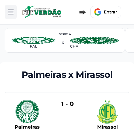
Entrar
Abrir menu
SERIE A
X
PAL
CHA
Palmeiras x Mirassol
1 - 0
Palmeiras
Mirassol