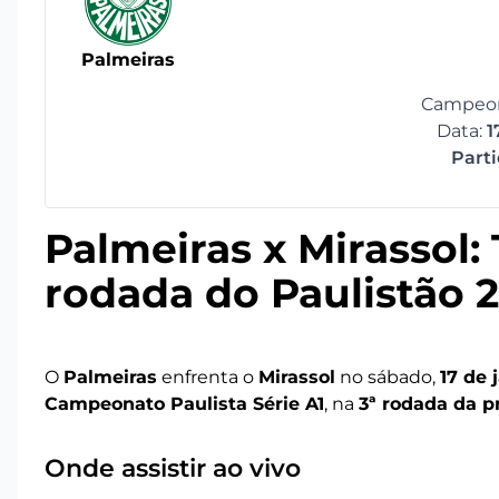
Palmeiras
Campeona
Data:
1
Part
Palmeiras x Mirassol:
rodada do Paulistão 
O
Palmeiras
enfrenta o
Mirassol
no sábado,
17 de 
Campeonato Paulista Série A1
, na
3ª rodada da p
Onde assistir ao vivo