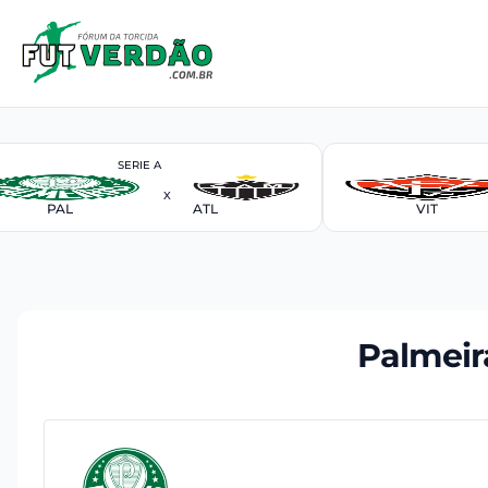
SERIE A
X
PAL
ATL
VIT
Palmeir