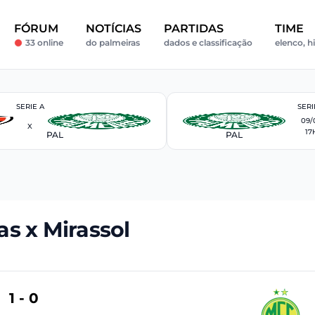
FÓRUM
NOTÍCIAS
PARTIDAS
TIME
33 online
do palmeiras
dados e classificação
elenco, hi
SERIE A
SERI
09/
X
17
PAL
PAL
as x Mirassol
1 - 0