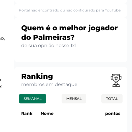
Portal não encontrado ou não configurado para YouTube.
Quem é o melhor jogador
do Palmeiras?
o,
de sua opnião nesse 1x1
Ranking
m
membros em destaque
s
SEMANAL
MENSAL
TOTAL
Rank
Nome
pontos