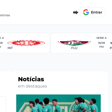
Entrar
stórias
E A
SERIE A
08
16/08
H
17H
INT
FLU
P
Notícias
em destaques