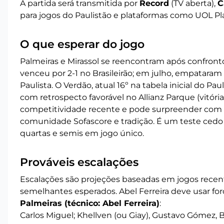
A partida será transmitida por
Record
(TV aberta),
C
para jogos do Paulistão e plataformas como UOL Pl
O que esperar do jogo
Palmeiras e Mirassol se reencontram após confront
venceu por 2-1 no Brasileirão; em julho, empataram 
Paulista. O Verdão, atual 16º na tabela inicial do Pa
com retrospecto favorável no Allianz Parque (vitóri
competitividade recente e pode surpreender com co
comunidade Sofascore e tradição. É um teste cedo 
quartas e semis em jogo único.
Prováveis escalações
Escalações são projeções baseadas em jogos recent
semelhantes esperados. Abel Ferreira deve usar fo
Palmeiras (técnico: Abel Ferreira)
:
Carlos Miguel; Khellven (ou Giay), Gustavo Gómez, 