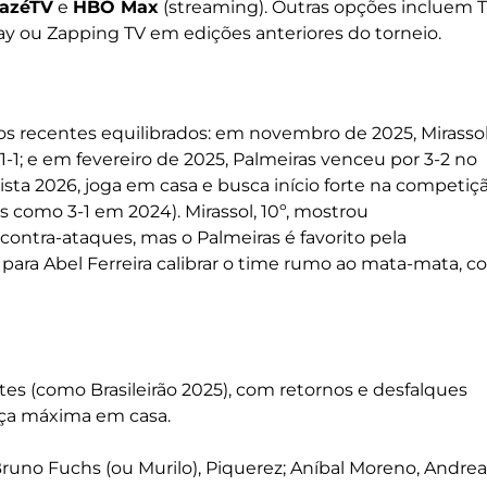
azéTV
e
HBO Max
(streaming). Outras opções incluem 
ay ou Zapping TV em edições anteriores do torneio.
os recentes equilibrados: em novembro de 2025, Mirasso
1-1; e em fevereiro de 2025, Palmeiras venceu por 3-2 no
ulista 2026, joga em casa e busca início forte na competiçã
as como 3-1 em 2024). Mirassol, 10º, mostrou
ntra-ataques, mas o Palmeiras é favorito pela
para Abel Ferreira calibrar o time rumo ao mata-mata, 
es (como Brasileirão 2025), com retornos e desfalques
rça máxima em casa.
Bruno Fuchs (ou Murilo), Piquerez; Aníbal Moreno, Andrea