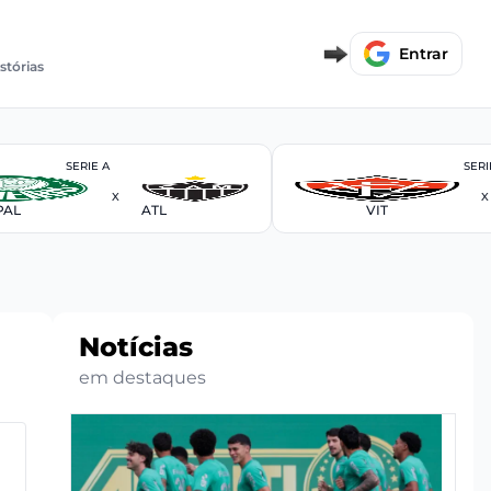
Entrar
istórias
SERIE A
SERI
X
X
PAL
ATL
VIT
Notícias
em destaques