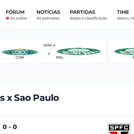
FÓRUM
NOTÍCIAS
PARTIDAS
TIME
34 online
do palmeiras
dados e classificação
elenco, h
SERIE A
X
COR
PAL
s x Sao Paulo
0 - 0