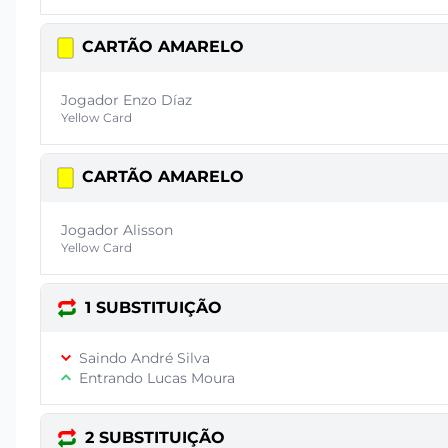
CARTÃO AMARELO
Jogador Enzo Díaz
Yellow Card
CARTÃO AMARELO
Jogador Alisson
Yellow Card
1 SUBSTITUIÇÃO
Saindo André Silva
Entrando Lucas Moura
2 SUBSTITUIÇÃO