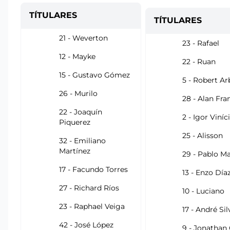
TÍTULARES
TÍTULARES
21 - Weverton
23 - Rafael
12 - Mayke
22 - Ruan
15 - Gustavo Gómez
5 - Robert A
26 - Murilo
28 - Alan Fra
22 - Joaquín
2 - Igor Viníc
Piquerez
25 - Alisson
32 - Emiliano
Martínez
29 - Pablo Ma
17 - Facundo Torres
13 - Enzo Día
27 - Richard Ríos
10 - Luciano
23 - Raphael Veiga
17 - André Sil
42 - José López
9 - Jonathan 