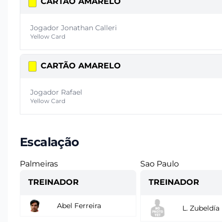
CARTÃO AMARELO
Jogador Jonathan Calleri
Yellow Card
CARTÃO AMARELO
Jogador Rafael
Yellow Card
Escalação
Palmeiras
Sao Paulo
TREINADOR
TREINADOR
Abel Ferreira
L. Zubeldía