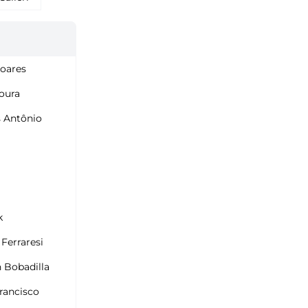
Soares
oura
s Antônio
i
k
 Ferraresi
 Bobadilla
rancisco