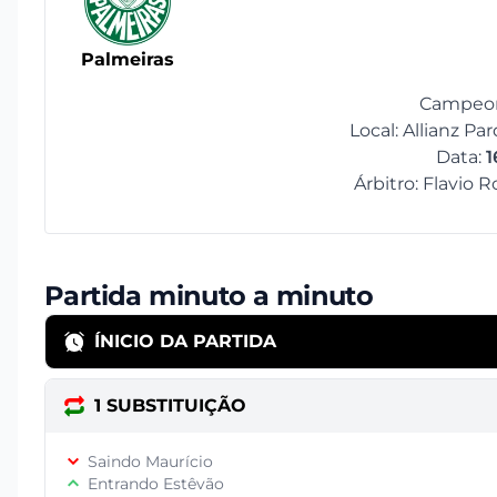
Palmeiras
Campeona
Local: Allianz Pa
Data:
1
Árbitro: Flavio 
Partida minuto a minuto
ÍNICIO DA PARTIDA
1 SUBSTITUIÇÃO
Saindo Maurício
Entrando Estêvão