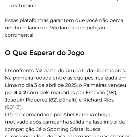
real online.
Essas plataformas garantem que você não perca
nenhum lance do Verdão na competição
continental.
O Que Esperar do Jogo
O confronto faz parte do Grupo G da Libertadores.
Na primeira rodada entre as equipes, realizada em
Lima no dia 3 de abril de 2025, o Palmeiras venceu
por
3 a 2
com gols marcados por Estêvão (38’),
Joaquín Piquerez (82’, pênalti) e Richard Ríos
(90’+2’).
O time comandado por Abel Ferreira chega
motivado após campanha sólida na fase inicial da
competição. Já o Sporting Cristal busca
surpreender fora de casa para manter suas chances