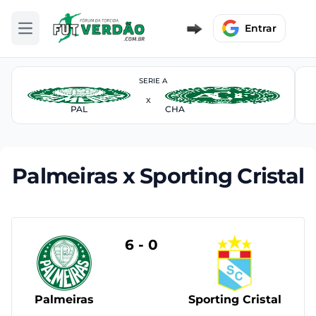
Entrar
Abrir menu
SERIE A
X
PAL
CHA
Palmeiras x Sporting Cristal
6 - 0
Palmeiras
Sporting Cristal